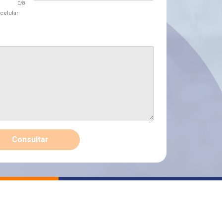
0
/8
 celular