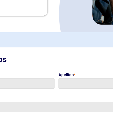
os
Apellido
*